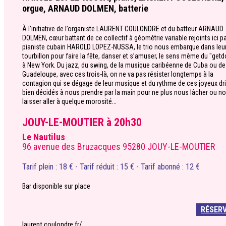
orgue, ARNAUD DOLMEN, batterie
À l’initiative de l’organiste LAURENT COULONDRE et du batteur ARNAUD
DOLMEN, cœur battant de ce collectif à géométrie variable rejoints ici pa
pianiste cubain HAROLD LOPEZ-NUSSA, le trio nous embarque dans leu
tourbillon pour faire la fête, danser et s’amuser, le sens même du "get
à New York. Du jazz, du swing, de la musique caribéenne de Cuba ou de
Guadeloupe, avec ces trois-là, on ne va pas résister longtemps à la
contagion qui se dégage de leur musique et du rythme de ces joyeux dri
bien décidés à nous prendre par la main pour ne plus nous lâcher ou n
laisser aller à quelque morosité…
JOUY-LE-MOUTIER à 20h30
Le Nautilus
96 avenue des Bruzacques 95280 JOUY-LE-MOUTIER
Tarif plein : 18 € - Tarif réduit : 15 € - Tarif abonné : 12 €
Bar disponible sur place
RÉSER
laurent.coulondre.fr/