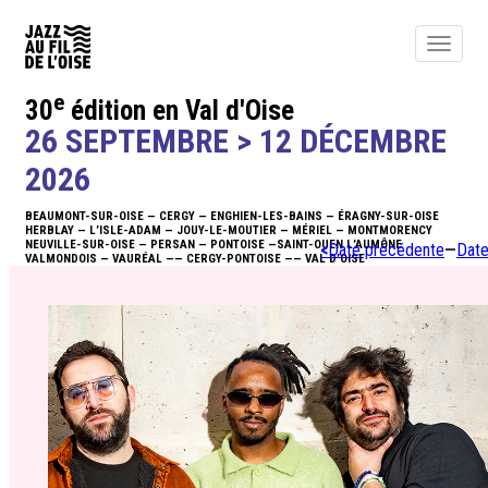
Toggle
navigat
e
30
édition en Val d'Oise
ACTUALITÉS
26 SEPTEMBRE > 12 DÉCEMBRE
ÉDITO
2026
BEAUMONT-SUR-OISE — CERGY — ENGHIEN-LES-BAINS — ÉRAGNY-SUR-OISE
PROGRAMME
HERBLAY — L’ISLE-ADAM — JOUY-LE-MOUTIER — MÉRIEL — MONTMORENCY
NEUVILLE-SUR-OISE — PERSAN — PONTOISE —SAINT-OUEN L’AUMÔNE
<
Date précédente
—
Date
VALMONDOIS — VAURÉAL —— CERGY-PONTOISE —— VAL D’OISE
BILLETTERIE
NEWSLETTER
INFOS
ACTIONS