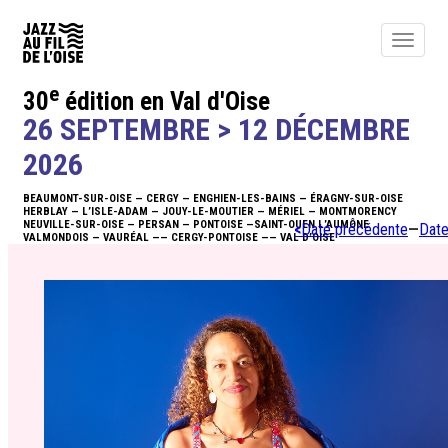
Toggle
navigat
e
30
édition en Val d'Oise
ACTUALITÉS
26 SEPTEMBRE > 12 DÉCEMBRE
ÉDITO
2026
BEAUMONT-SUR-OISE — CERGY — ENGHIEN-LES-BAINS — ÉRAGNY-SUR-OISE
PROGRAMME
HERBLAY — L’ISLE-ADAM — JOUY-LE-MOUTIER — MÉRIEL — MONTMORENCY
NEUVILLE-SUR-OISE — PERSAN — PONTOISE —SAINT-OUEN L’AUMÔNE
<
Date précédente
—
Date
VALMONDOIS — VAURÉAL —— CERGY-PONTOISE —— VAL D’OISE
BILLETTERIE
NEWSLETTER
INFOS
ACTIONS