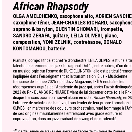
African Rhapsody
OLGA AMELCHENKO, saxophone alto, ADRIEN SANCHE
saxophone ténor, JEAN-CHARLES RICHARD, saxophon
soprano & baryton, QUENTIN GHOMARI, trompette,
SANDRO ZERAFA, guitare, LEÏLA OLIVESI, piano,
composition, YONI ZELNIK, contrebasse, DONALD
KONTOMANOU, batterie
Pianiste, compositrice et cheffe d’orchestre, LEÏLA OLIVESI est une arti
talentueuse reconnue du jazz hexagonal. Dotée, entre autres, d’un doct
en musicologie sur l’œuvre de DUKE ELLINGTON, elle est particulièremen
impliquée dans l’enseignement et la transmission. Élue « Musicienne
française de l’année 2025 » par Jazz Magazine, LEÏLA enchaîne les
récompenses auprès de l’Académie du jazz qui, après l’avoir distingué
2023 du Prix DJANGO REINHARDT, vient de lui décerner cette fois le Prix
disque français pour son nouvel album en octet
African Rhapsody
, en 2
Entourée de solistes de haut vol, tous leader de leur propre formation, 
OLIVESI, en maîtresse des couleurs orchestrales, rend hommage à l’Afr
de ses origines mauritaniennes entrelaçant avec grâce écriture et
improvisation, dans un jazz irradiant de swing et de modernité.
re
1
partie : rendu du travail des élèves de l’école de musique de Vauréal.